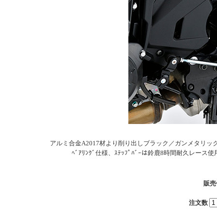
アルミ合金A2017材より削り出しブラック／ガンメタリックア
ﾍﾞｱﾘﾝｸﾞ仕様、ｽﾃｯﾌﾟﾊﾞｰは鈴鹿8時間耐久
販売
注文数