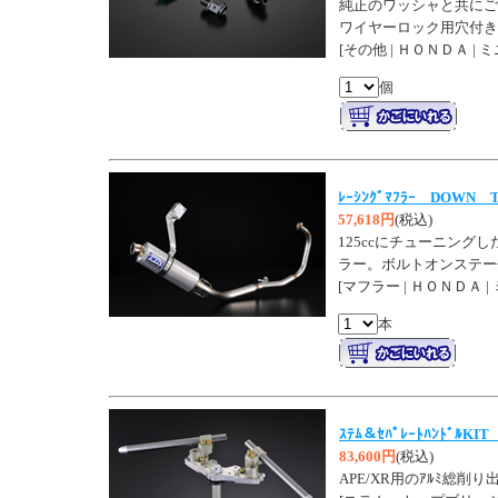
純正のワッシャと共にご
ワイヤーロック用穴付き
[その他 | ＨＯＮＤＡ | 
個
ﾚｰｼﾝｸﾞﾏﾌﾗｰ DOWN Ty
57,618円
(税込)
125ccにチューニン
ラー。ボルトオンステー
[マフラー | ＨＯＮＤＡ |
本
ｽﾃﾑ＆ｾﾊﾟﾚｰﾄﾊﾝﾄﾞﾙKI
83,600円
(税込)
APE/XR用のｱﾙﾐ総削り出し