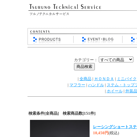
カテゴリー：
|
全商品
|
ＨＯＮＤＡ
|
ミニバイク
|
マフラー
|
ハンドル
|
ステム・トップ
|
ホイール
|
外装
検索条件[全商品] 検索商品数[151件]
レーシングショートステ
10,450円
(税込)