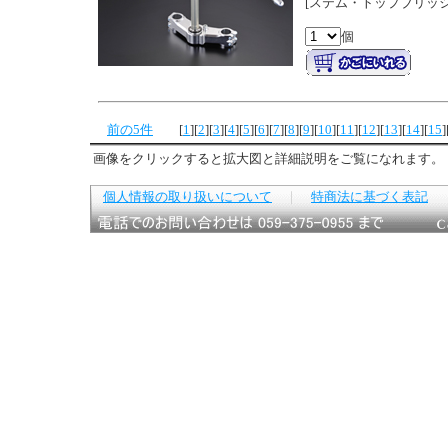
[ステム・トップブリッジ 
個
前の5件
[
1
]
[
2
]
[
3
]
[
4
]
[
5
]
[
6
]
[
7
]
[
8
]
[
9
]
[
10
]
[
11
]
[
12
]
[
13
]
[
14
]
[
15
]
画像をクリックすると拡大図と詳細説明をご覧になれます。
個人情報の取り扱いについて
｜
特商法に基づく表記