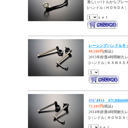
激しいバトルからブレーキ
[ハンドル | ＨＯＮＤＡ |
ｓｅｔ
レーシングハンドルキット
49,500円
(税込)
2015年鈴鹿4時間耐久
[ハンドル | ＫＡＷＡＳ
ﾊﾝﾄﾞﾙｷｯﾄ 07CBR600
72,105円
(税込)
2014年鈴鹿4時間耐久レ
[ハンドル | ＨＯＮＤＡ 
ｓｅｔ