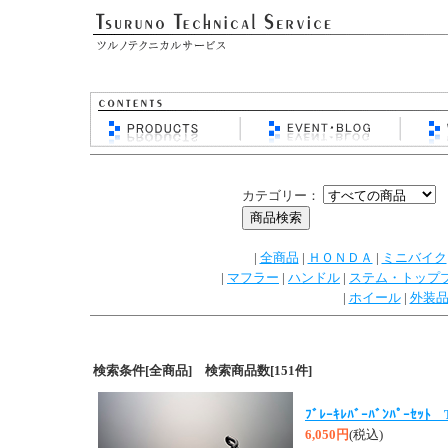
カテゴリー：
|
全商品
|
ＨＯＮＤＡ
|
ミニバイク
|
マフラー
|
ハンドル
|
ステム・トップ
|
ホイール
|
外装
検索条件[全商品] 検索商品数[151件]
ﾌﾞﾚｰｷﾚﾊﾞｰﾊﾞﾝﾊﾟｰｾｯﾄ
6,050円
(税込)