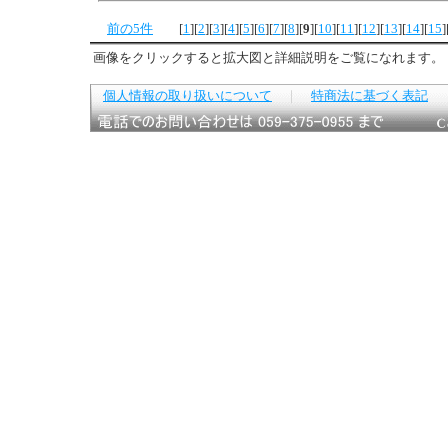
前の5件
[
1
]
[
2
]
[
3
]
[
4
]
[
5
]
[
6
]
[
7
]
[
8
]
[
9
]
[
10
]
[
11
]
[
12
]
[
13
]
[
14
]
[
15
]
画像をクリックすると拡大図と詳細説明をご覧になれます。
個人情報の取り扱いについて
｜
特商法に基づく表記